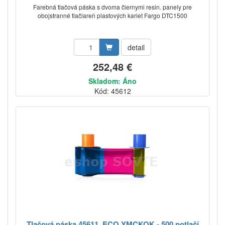
Farebná tlačová páska s dvoma čiernymi resin. panely pre
obojstranné tlačiareň plastových kariet Fargo DTC1500
detail
252,48 €
Skladom: Áno
Kód: 45612
Tlačová páska 45611, ECO YMCKOK - 500 potlačí