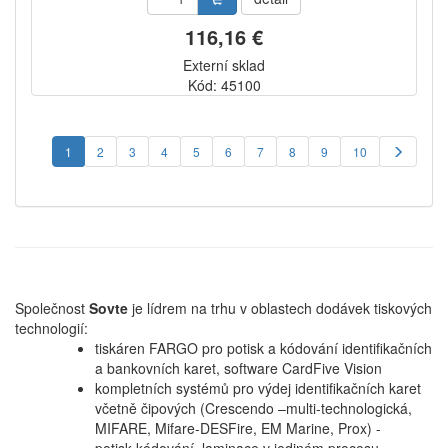
116,16 €
Externí sklad
Kód: 45100
1
2
3
4
5
6
7
8
9
10
Společnost
Sovte
je lídrem na trhu v oblastech dodávek tiskových
technologií:
tiskáren FARGO pro potisk a kódování identifikačních
a bankovních karet, software CardFive Vision
kompletních systémů pro výdej identifikačních karet
včetně čipových (Crescendo –multi-technologická,
MIFARE, Mifare-DESFire, EM Marine, Prox) -