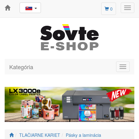
Toggl
0
navig
Kategória
Toggle
navigati
TLAČIARNE KARIET
Pásky a laminácia