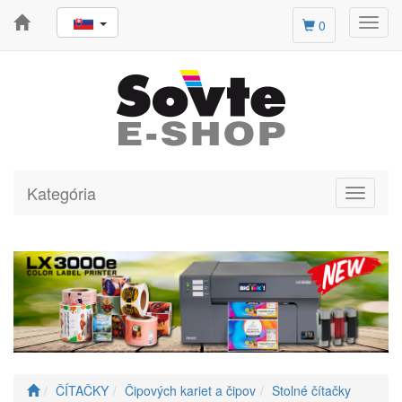
Toggl
0
navig
Kategória
Toggle
navigati
ČÍTAČKY
Čipových kariet a čipov
Stolné čítačky