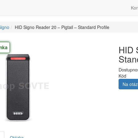
Kon
Signo
HID Signo Reader 20 – Pigtail – Standard Profile
HID 
nka
Stan
Dostupno
Kód
Na otá
Otázka