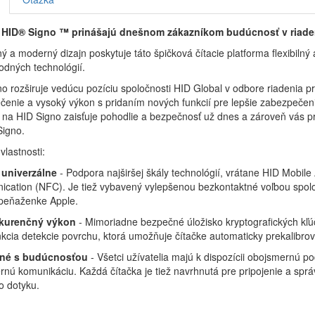
 HID® Signo ™ prinášajú dnešnom zákazníkom budúcnosť v riade
ý a moderný dizajn poskytuje táto špičková čítacie platforma flexibil
odných technológií.
o rozširuje vedúcu pozíciu spoločnosti HID Global v odbore riadenia 
enie a vysoký výkon s pridaním nových funkcií pre lepšie zabezpečeni
 na HID Signo zaisťuje pohodlie a bezpečnosť už dnes a zároveň vás prip
Signo.
vlastnosti:
univerzálne
- Podpora najširšej škály technológií, vrátane HID Mobile
ation (NFC). Je tiež vybavený vylepšenou bezkontaktné voľbou spoloč
 peňaženke Apple.
kurenčný výkon
- Mimoriadne bezpečné úložisko kryptografických kľ
kcia detekcie povrchu, ktorá umožňuje čítačke automaticky prekalibrova
ené s budúcnosťou
- Všetci užívatelia majú k dispozícii obojsmernú
nú komunikáciu. Každá čítačka je tiež navrhnutá pre pripojenie a sprá
o dotyku.