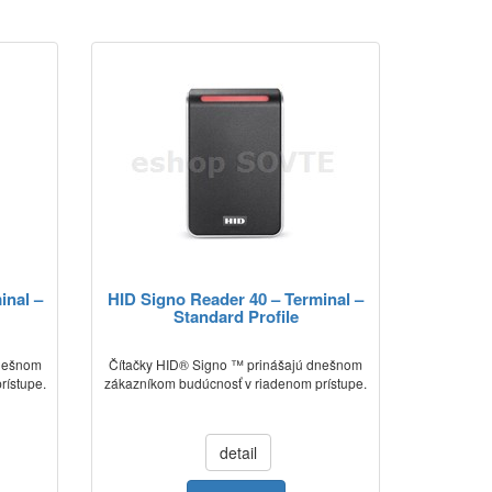
inal –
HID Signo Reader 40 – Terminal –
Standard Profile
dnešnom
Čítačky HID® Signo ™ prinášajú dnešnom
rístupe.
zákazníkom budúcnosť v riadenom prístupe.
detail