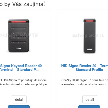
o by Vás zaujímať
 Signo Keypad Reader 40 –
HID Signo Reader 20 – Term
Terminal – Standard P...
Standard Profile
y HID® Signo ™ prinášajú dnešnom
Čítačky HID® Signo ™ prinášajú 
kom budúcnosť v riadenom prístupe.
zákazníkom budúcnosť v riadenom p
detail
detail