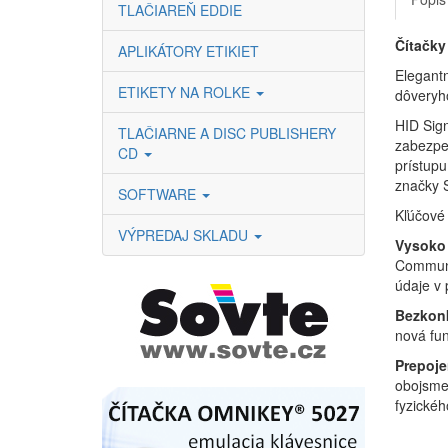
TLAČIAREŇ EDDIE
Čítačky
APLIKÁTORY ETIKIET
Elegantn
ETIKETY NA ROLKE
dôveryh
HID Sign
TLAČIARNE A DISC PUBLISHERY
zabezpeč
CD
prístupu
značky 
SOFTWARE
Kľúčové 
VÝPREDAJ SKLADU
Vysoko 
Communic
údaje v
Bezkon
nová fun
Prepoj
obojsmer
fyzickéh