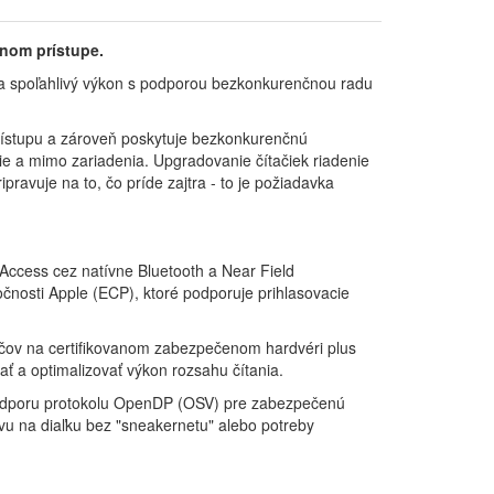
nom prístupe.
ný a spoľahlivý výkon s podporou bezkonkurenčnou radu
prístupu a zároveň poskytuje bezkonkurenčnú
e a mimo zariadenia. Upgradovanie čítačiek riadenie
ravuje na to, čo príde zajtra - to je požiadavka
 Access cez natívne Bluetooth a Near Field
nosti Apple (ECP), ktoré podporuje prihlasovacie
účov na certifikovanom zabezpečenom hardvéri plus
ť a optimalizovať výkon rozsahu čítania.
 podporu protokolu OpenDP (OSV) pre zabezpečenú
vu na diaľku bez "sneakernetu" alebo potreby