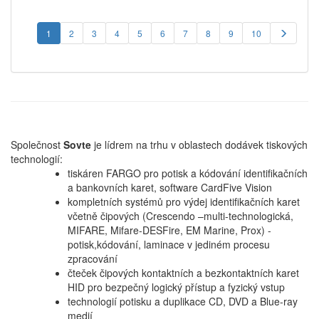
1
2
3
4
5
6
7
8
9
10
Společnost
Sovte
je lídrem na trhu v oblastech dodávek tiskových
technologií:
tiskáren FARGO pro potisk a kódování identifikačních
a bankovních karet, software CardFive Vision
kompletních systémů pro výdej identifikačních karet
včetně čipových (Crescendo –multi-technologická,
MIFARE, Mifare-DESFire, EM Marine, Prox) -
potisk,kódování, laminace v jediném procesu
zpracování
čteček čipových kontaktních a bezkontaktních karet
HID pro bezpečný logický přístup a fyzický vstup
technologií potisku a duplikace CD, DVD a Blue-ray
medií